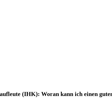
aufleute (IHK): Woran kann ich einen gute
rage zu beantworten sondern auch im Berufsalltag, wenn Sie zum Beispi
Unternehmens. Nicht zu vergessen, dass Sie persönlich ebenso von der