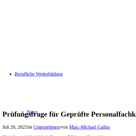
Berufliche Weiterbildung
Prüfungsfrage für Geprüfte Personalfachk
News
Juli 20, 2025
/
in
Unternehmen
/
von
Marc-Michael Gallus
Handlungsfeld 4.2.3.4: Externe Bildungsdienstleistungen
Nicht nur in Ihrer PFK-Prüfung müssen Sie in der Lage sein, diese F
einzukaufen. Schließlich geht es um viel Geld und den Erfolg Ihres 