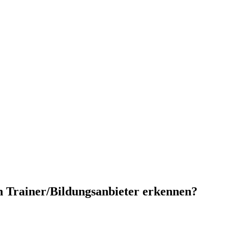
n Trainer/Bildungsanbieter erkennen?
el Personalentwickler/in sind, um Bildungsdienstleistungen
 richtigen Auswahl Ihrer eigenen zukünftigen Schulungen/Lehrgänge