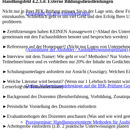
profitieren.
Lehrgänge für den Ausbilderschein
►Zertifizierungen haben KEINEN Aussagewert (>Ablauf des Unterrichts
gemeinsam mit den Fachausbildern benotet und besprochen werden)
►Referenzen auf der Homepage!! (Nicht nur Logos von Unternehmen,
►Interview mit dem Trainer: Wie geht er vor? Methoden? Nur Vorlesu
(Ausbildung der Ausbilder / Ausbildereignungsprüfung
Teilnehmer/innen und es verbleiben nur 20% der Inhalte im Gedächtni
►Schulungsunterlagen anfordern zur Ansicht (Auszüge). Welchen Ein
►Welche Literatur wird benutzt? (Wenn nur 1 Lehrbuch benutzt wird is
Lernerfolg der Teilnehmer/innen)
Online-Vorbereitungslehrgänge auf die IHK-Prüfung Gep
►Background des Dozenten (Berufserfahrung, Vorbildung, Zusatzqua
►Persönliche Vorstellung des Dozenten einfordern
►Evaluationsbogen des Dozenten anschauen (Was und wie wird ge
►Arbeitsprobe einfordern (z.B. 2 praktische Unterweisungen plane
Praxisseminar: Handlungsorientierte Methoden für Ausbi
Schlagworte:
Geprüfte Personalfachkaufleute
,
Personalfachkauffrau